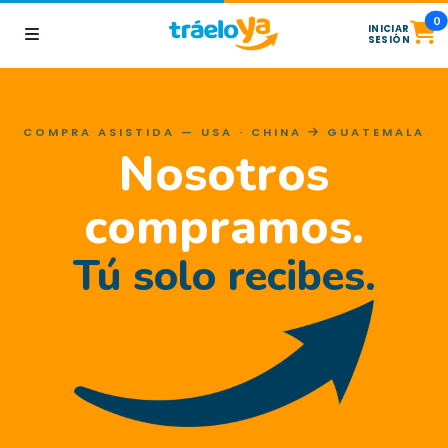
0
INICIAR
SESIÓN
COMPRA ASISTIDA — USA · CHINA
GUATEMALA
Nosotros
compramos.
Tú solo recibes.