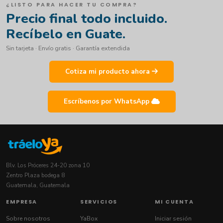
¿LISTO PARA HACER TU COMPRA?
Precio final todo incluido.
Recíbelo en Guate.
Sin tarjeta · Envío gratis · Garantía extendida
Cotiza mi producto ahora
Escríbenos por WhatsApp
Blv. Los Próceres 24-20 zona 10
Zentro Plaza bodega 8
Guatemala, Guatemala
EMPRESA
SERVICIOS
MI CUENTA
Sobre nosotros
YaBox
Iniciar sesión