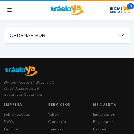
0
INICIAR
SESIÓN
ORDENAR POR
Blv. Los Próceres 24-20 zona 10
Zentro Plaza bodega 8
Guatemala, Guatemala
EMPRESA
SERVICIOS
MI CUENTA
Sobre nosotros
YaBox
Iniciar sesión
FAQ's
CompraYa
Registrarme
Términos
TiendaYa
Rastrear