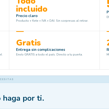
Todo
incluido
P
Precio claro
E
Producto + flete + IVA + DAI. Sin sorpresas al retirar.
Gratis
Entrega sin complicaciones
R
el
Envío GRATIS a todo el país. Directo a tu puerta.
M
ECESITAS
 haga por ti.