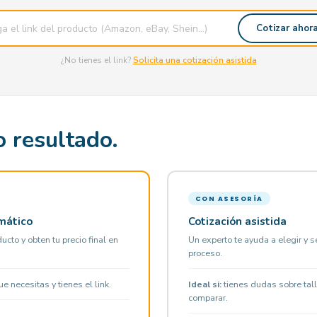
Cotizar ahor
¿No tienes el link?
Solicita una cotización asistida
 resultado.
CON ASESORÍA
mático
Cotización asistida
ucto y obten tu precio final en
Un experto te ayuda a elegir y s
proceso.
 necesitas y tienes el link.
Ideal si:
tienes dudas sobre tal
comparar.