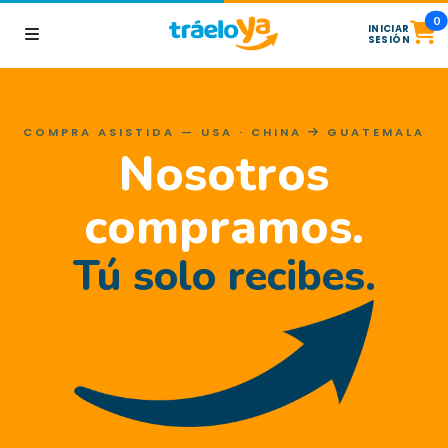
0
INICIAR
SESIÓN
COMPRA ASISTIDA — USA · CHINA
GUATEMALA
Nosotros
compramos.
Tú solo recibes.