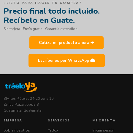
¿LISTO PARA HACER TU COMPRA?
Precio final todo incluido.
Recíbelo en Guate.
Sin tarjeta · Envío gratis · Garantía extendida
Cotiza mi producto ahora
Escríbenos por WhatsApp
Blv. Los Próceres 24-20 zona 10
Zentro Plaza bodega 8
Guatemala, Guatemala
EMPRESA
SERVICIOS
MI CUENTA
Sobre nosotros
YaBox
Iniciar sesión