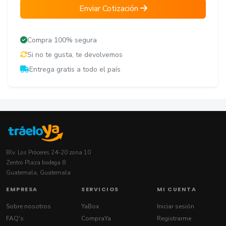
Enviar Cotización
Compra 100% segura
Si no te gusta, te devolvemos
Entrega gratis a todo el país
Blv. Los Próceres 24-20 zona 10
Zentro Plaza bodega 8
Guatemala, Guatemala
EMPRESA
SERVICIOS
MI CUENTA
Sobre nosotros
YaBox
Iniciar sesión
FAQ's
CompraYa
Registrarme