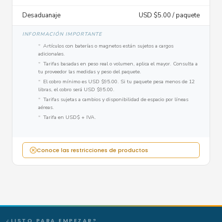
Desaduanaje
USD $5.00 / paquete
INFORMACIÓN IMPORTANTE
Artículos con baterías o magnetos están sujetos a cargos
adicionales.
Tarifas basadas en peso real o volumen, aplica el mayor. Consulta a
tu proveedor las medidas y peso del paquete.
El cobro mínimo es USD $95.00. Si tu paquete pesa menos de 12
libras, el cobro será USD $95.00.
Tarifas sujetas a cambios y disponibilidad de espacio por líneas
aéreas.
Tarifa en USD$ + IVA.
Conoce las restricciones de productos
¿LISTO PARA EMPEZAR?