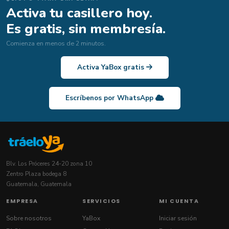
Activa tu casillero hoy.
Es gratis, sin membresía.
Comienza en menos de 2 minutos.
Activa YaBox gratis
Escríbenos por WhatsApp
Blv. Los Próceres 24-20 zona 10
Zentro Plaza bodega 8
Guatemala, Guatemala
EMPRESA
SERVICIOS
MI CUENTA
Sobre nosotros
YaBox
Iniciar sesión