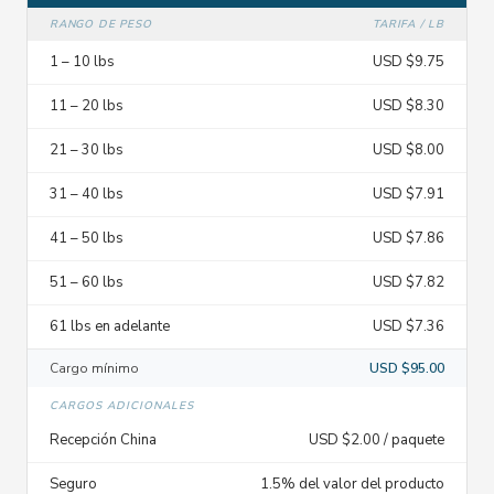
RANGO DE PESO
TARIFA / LB
1 – 10 lbs
USD $9.75
11 – 20 lbs
USD $8.30
21 – 30 lbs
USD $8.00
31 – 40 lbs
USD $7.91
41 – 50 lbs
USD $7.86
51 – 60 lbs
USD $7.82
61 lbs en adelante
USD $7.36
Cargo mínimo
USD $95.00
CARGOS ADICIONALES
Recepción China
USD $2.00 / paquete
Seguro
1.5% del valor del producto