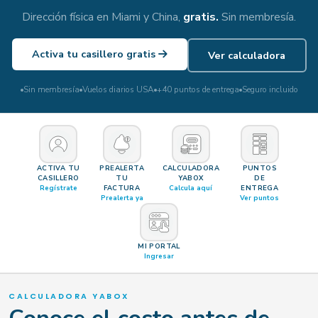
Dirección física en Miami y China,
gratis.
Sin membresía.
Activa tu casillero gratis
Ver calculadora
Sin membresía
Vuelos diarios USA
+40 puntos de entrega
Seguro incluido
ACTIVA TU
PREALERTA
CALCULADORA
PUNTOS
CASILLERO
TU
YABOX
DE
Regístrate
FACTURA
Calcula aquí
ENTREGA
Prealerta ya
Ver puntos
MI PORTAL
Ingresar
CALCULADORA YABOX