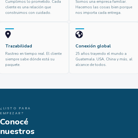
Cumplimos lo prometido. Cada
Somos una empresa familiar.
cliente es una relación que
Hacemos las cosas bien porque
construimos con cuidado.
nos importa cada entrega.
Trazabilidad
Conexión global
Rastreo en tiempo real. El cliente
25 años trayendo el mundo a
siempre sabe dónde está su
Guatemala. USA, China y más, al
paquete.
alcance de todos.
¿LISTO PARA
EMPEZAR?
Conocé
nuestros