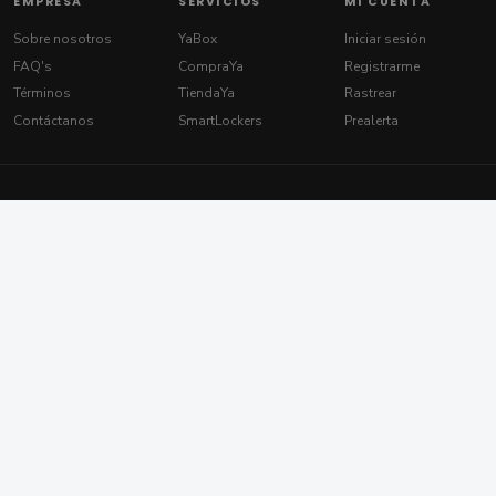
EMPRESA
SERVICIOS
MI CUENTA
Sobre nosotros
YaBox
Iniciar sesión
FAQ's
CompraYa
Registrarme
Términos
TiendaYa
Rastrear
Contáctanos
SmartLockers
Prealerta