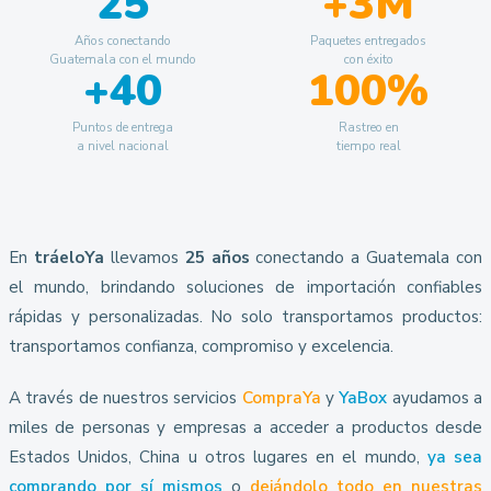
25
+3M
Años conectando
Paquetes entregados
Guatemala con el mundo
con éxito
+40
100%
Puntos de entrega
Rastreo en
a nivel nacional
tiempo real
En
tráeloYa
llevamos
25 años
conectando a Guatemala con
el mundo, brindando soluciones de importación confiables
rápidas y personalizadas. No solo transportamos productos:
transportamos confianza, compromiso y excelencia.
A través de nuestros servicios
CompraYa
y
YaBox
ayudamos a
miles de personas y empresas a acceder a productos desde
Estados Unidos, China u otros lugares en el mundo,
ya sea
comprando por sí mismos
o
dejándolo todo en nuestras