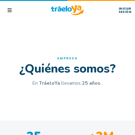
INICIAR
SESIÓN
EMPRESA
¿Quiénes somos?
En
TráeloYa
llevamos
25 años
...