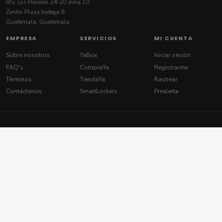
Blv. Los Próceres 24-20 zona 10
Zentro Plaza bodega 8
Guatemala, Guatemala
EMPRESA
SERVICIOS
MI CUENTA
Sobre nosotros
YaBox
Iniciar sesión
FAQ's
CompraYa
Registrarme
Términos
TiendaYa
Rastrear
Contáctanos
SmartLockers
Prealerta