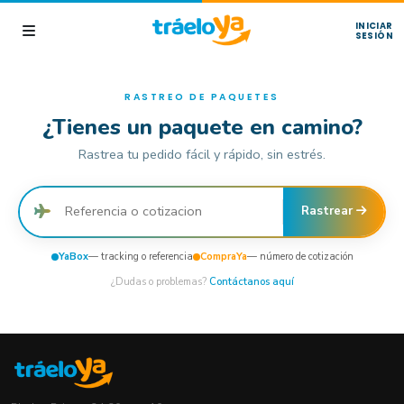
INICIAR
SESIÓN
RASTREO DE PAQUETES
¿Tienes un paquete en camino?
Rastrea tu pedido fácil y rápido, sin estrés.
Rastrear
YaBox
— tracking o referencia
CompraYa
— número de cotización
¿Dudas o problemas?
Contáctanos aquí